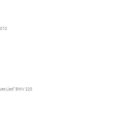
1010
eues Lied“ BWV 225